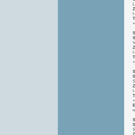
L
Z
I
T
+
S
V
Z
I
T
+
S
S
S
Z
I
T
+
E
r
S
S
S
Z