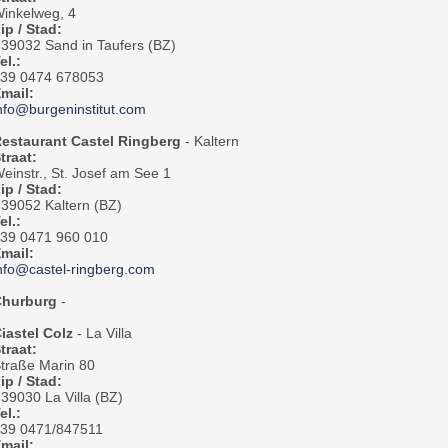
inkelweg, 4
ip / Stad:
-39032 Sand in Taufers (BZ)
el.:
39 0474 678053
mail:
nfo@burgeninstitut.com
estaurant Castel Ringberg
- Kaltern
traat:
einstr., St. Josef am See 1
ip / Stad:
-39052 Kaltern (BZ)
el.:
39 0471 960 010
mail:
nfo@castel-ringberg.com
Churburg
-
iastel Colz
- La Villa
traat:
traße Marin 80
ip / Stad:
-39030 La Villa (BZ)
el.:
39 0471/847511
mail: