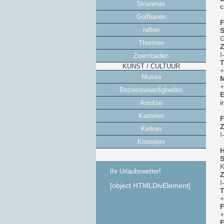
Skiarenas
c
Golfbanen
F
raften
S
G
Thermen
Z
I
Zwembaden
T
KUNST / CULTUUR
+
Musea
M
+
Bezienswaardigheden
E
i
Ansitze
Kastelen
F
Z
Kerken
I
Kloosters
H
S
K
Ihr Urlaubswetter!
Z
I
[object HTMLDivElement]
T
+
+
E