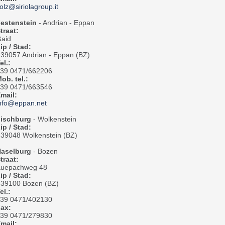
olz@siriolagroup.it
estenstein
- Andrian - Eppan
traat:
aid
ip / Stad:
-39057 Andrian - Eppan (BZ)
el.:
39 0471/662206
ob. tel.:
39 0471/663546
mail:
nfo@eppan.net
ischburg
- Wolkenstein
ip / Stad:
-39048 Wolkenstein (BZ)
aselburg
- Bozen
traat:
uepachweg 48
ip / Stad:
-39100 Bozen (BZ)
el.:
39 0471/402130
Fax:
39 0471/279830
mail: