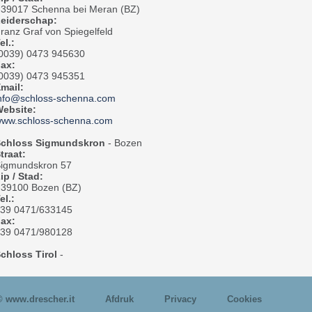
-39017 Schenna bei Meran (BZ)
eiderschap:
ranz Graf von Spiegelfeld
el.:
0039) 0473 945630
Fax:
0039) 0473 945351
mail:
nfo@schloss-schenna.com
ebsite:
ww.schloss-schenna.com
chloss Sigmundskron
- Bozen
traat:
igmundskron 57
ip / Stad:
-39100 Bozen (BZ)
el.:
39 0471/633145
Fax:
39 0471/980128
chloss Tirol
-
© www.drescher.it
Afdruk
Privacy
Cookies