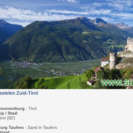
www.sue
stelen Zuid-Tirol
Brunnenburg
- Tirol
ip / Stad:
irol (BZ)
urg Taufers
- Sand in Taufers
traat: