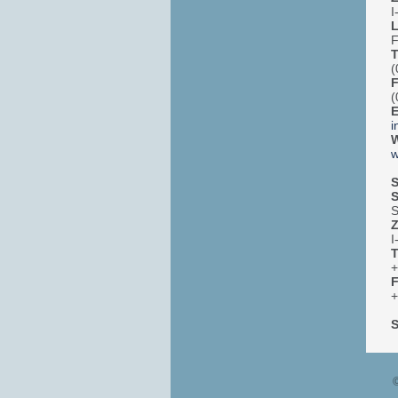
I
L
F
T
(
(
E
i
W
w
S
S
S
Z
I
T
+
+
S