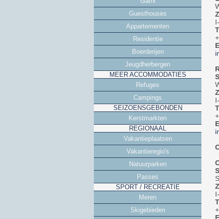
Garni
W
Guesthouses
Z
I
Appartementen
T
+
Residentie
E
Boerderijen
i
Jeugdherbergen
R
MEER ACCOMMODATIES
S
W
Refuges
Z
Campings
I
SEIZOENSGEBONDEN
T
+
Kerstmarkten
E
REGIONAAL
i
Vakantieplaatsen
Vakantieregio's
C
Natuurparken
S
Passes
S
Z
SPORT / RECREATIE
I
Meren
T
+
Skigebieden
E