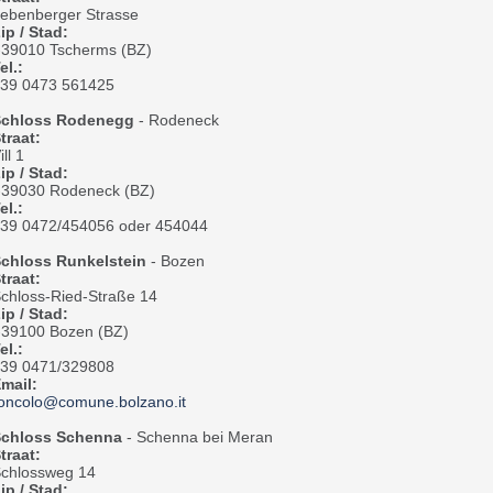
ebenberger Strasse
ip / Stad:
-39010 Tscherms (BZ)
el.:
39 0473 561425
Schloss Rodenegg
- Rodeneck
traat:
ill 1
ip / Stad:
-39030 Rodeneck (BZ)
el.:
39 0472/454056 oder 454044
chloss Runkelstein
- Bozen
traat:
chloss-Ried-Straße 14
ip / Stad:
-39100 Bozen (BZ)
el.:
39 0471/329808
mail:
oncolo@comune.bolzano.it
chloss Schenna
- Schenna bei Meran
traat:
chlossweg 14
ip / Stad: