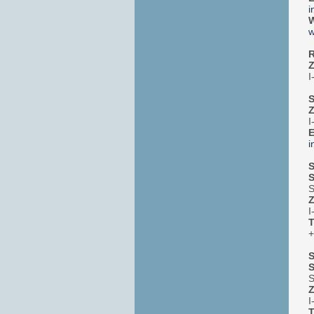
i
W
w
R
Z
I
S
Z
I
E
i
S
S
S
Z
I
T
+
S
S
S
Z
I
T