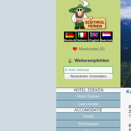
Merkzettel
(
0
)
Weiterempfehlen
HOTEL ZOEKEN
Ka
Hotel Zoeken
Last minute
ACCOMODATIE
Z
T
Hotels
Pensioenen
B
S