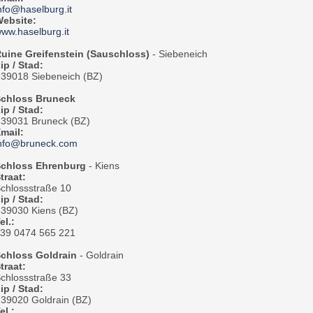
nfo@haselburg.it
ebsite:
ww.haselburg.it
uine Greifenstein (Sauschloss)
- Siebeneich
ip / Stad:
-39018 Siebeneich (BZ)
chloss Bruneck
ip / Stad:
-39031 Bruneck (BZ)
mail:
nfo@bruneck.com
chloss Ehrenburg
- Kiens
traat:
chlossstraße 10
ip / Stad:
-39030 Kiens (BZ)
el.:
39 0474 565 221
chloss Goldrain
- Goldrain
traat:
chlossstraße 33
ip / Stad:
-39020 Goldrain (BZ)
el.: