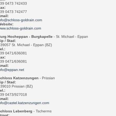
39 0473 742433
Fax:
39 0473 742477
mail:
nfo@schloss-goldrain.com
ebsite:
ww.schloss-goldrain.com
urg Hocheppan - Burgkapelle
- St. Michael - Eppan
ip / Stad:
-39057 St. Michael - Eppan (BZ)
el.:
39 0471/636081
Fax:
39 0471/636081
mail:
nfo@eppan.net
chloss Katzenzungen
- Prissian
ip / Stad:
-39010 Prissian (BZ)
el.:
39 0473/927018
mail:
nfo@castel.katzenzungen.com
chloss Lebenberg
- Tscherms
traat: