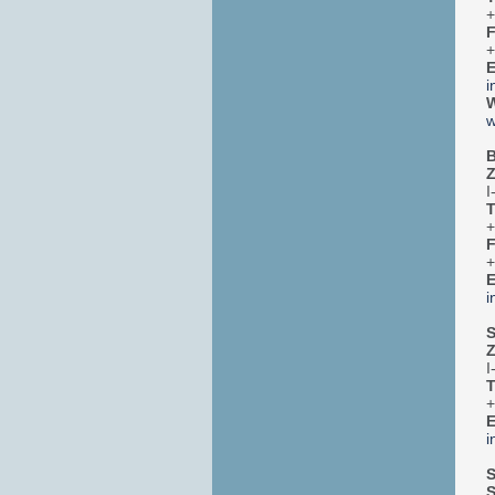
+
+
E
i
W
w
B
Z
I
T
+
+
E
i
S
Z
I
T
+
E
i
S
S